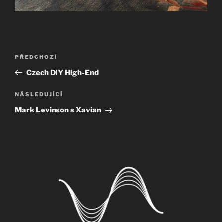
Navigace
Předchozí
PŘEDCHOZÍ
pro
příspěvek
Czech DIY High-End
příspěvek
Následující
NÁSLEDUJÍCÍ
příspěvek
Mark Levinson s Xavian