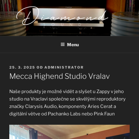
Přejít
k
obsahu
webu
DIAMOND SOUND
Diamond Sound Czech Republic
Menu
PUBLIKOVÁNO
25. 3. 2025
OD
ADMINISTRATOR
Mecca Highend Studio Vralav
Naše produkty je možné vidět a slyšet u Zappy v jeho
studio na Vraclavi společne se skvělými reproduktory
značky Clarysis Audio, komponenty Aries Cerat a
digitální větve od Pachanko Labs nebo Pink Faun